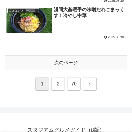
2025.08.30
淺間大基選手の味噌だれごまっく
エスコンフィールドHOKKAIDO
す！冷やし中華
2025.08.30
次のページ
次
1
2
70
へ
スタジアムグルメガイド（β版）