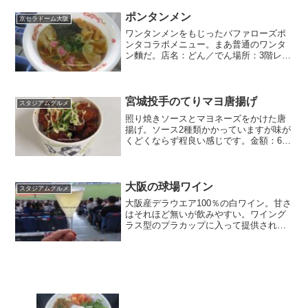
ポンタンメン
京セラドーム大阪
ワンタンメンをもじったバファローズポ
ンタコラボメニュー。まあ普通のワンタ
ン麵だ。店名：どん／でん場所：3階レフ
ト側金額：1000円
宮城投手のてりマヨ唐揚げ
スタジアムグルメ
照り焼きソースとマヨネーズをかけた唐
揚げ。ソース2種類かかっていますが味が
くどくならず程良い感じです。金額：650
円
大阪の球場ワイン
スタジアムグルメ
大阪産デラウエア100％の白ワイン。甘さ
はそれほど無いが飲みやすい。ワイング
ラス型のプラカップに入って提供される
が、座席のカップホルダーに入れるとカ
ップがフィットせずひっくり返ってしま
うのがちょっと勿体ない。店名：場所：3
階内野一塁側10通...