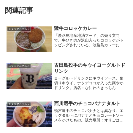
関連記事
猛牛コロッケカレー
スタジアムグルメ
「淡路島地産地消フード」の売り文句
で、牛ひき肉が沢山入ったコロッケがト
ッピングされている。淡路島カレーに良
くある圧倒的玉ねぎ感はこのカレーには
無いので玉ねぎ好きでは無い方もどう
ぞ。＊バファローズカレーとは別物店
名：SDBsのお店場所：3階レ...
古田島投手のキウイヨーグルトド
スタジアムグルメ
リンク
ヨーグルトドリンクにキウイソース、角
切りキウイ、ナタデココが入った爽やか
ドリンク。店名：なにわのきっちん ま
んぷく場所：3階内野一塁側金額：750円
西川選手のチョコバナナタルト
スタジアムグルメ
頓宮選手のチョコバナナとは異なり、エ
ッグタルトにバナナとチョコレートソー
スをかけたもの。販売場所：オリごはん
の店、球場食堂金額：800円