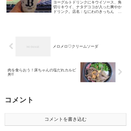
ヨーグルトドリンクにキウイソース、角
切りキウイ、ナタデココが入った爽やか
ドリンク。店名：なにわのきっちん ま
んぷく場所：3階内野一塁側金額：750円
メロメロ♡クリームソーダ
肉を食らおう！床ちゃんの塩だれカルビ
丼!!
コメント
コメントを書き込む