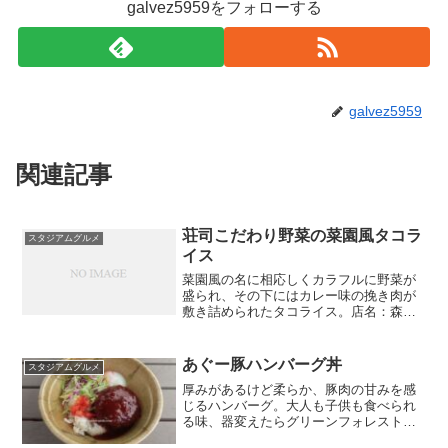
galvez5959をフォローする
galvez5959
関連記事
荘司こだわり野菜の菜園風タコラ
スタジアムグルメ
イス
菜園風の名に相応しくカラフルに野菜が
盛られ、その下にはカレー味の挽き肉が
敷き詰められたタコライス。店名：森の
キッチン場所：三塁側外周金額：1100円
あぐー豚ハンバーグ丼
スタジアムグルメ
厚みがあるけど柔らか、豚肉の甘みを感
じるハンバーグ。大人も子供も食べられ
る味、器変えたらグリーンフォレストと
張れる盛り付け、コスパもそこそこ良い