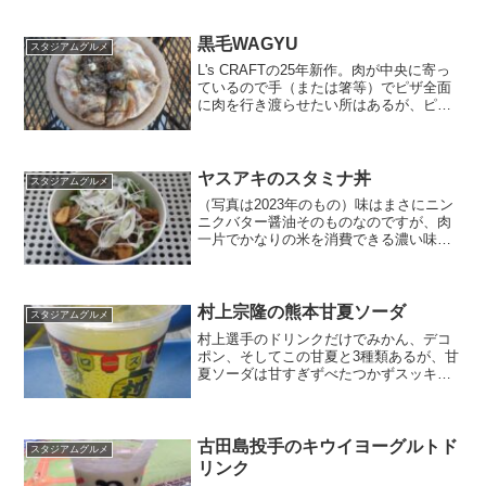
のでは。店名：リトル沖縄場所：内野一
塁側、三塁側金額：1070円
黒毛WAGYU
スタジアムグルメ
L's CRAFTの25年新作。肉が中央に寄っ
ているので手（または箸等）でピザ全面
に肉を行き渡らせたい所はあるが、ピザ
生地・チーズ・牛肉が強力クリーンナッ
プを形成。
ヤスアキのスタミナ丼
スタジアムグルメ
（写真は2023年のもの）味はまさにニン
ニクバター醤油そのものなのですが、肉
一片でかなりの米を消費できる濃い味付
けになってます。こってり味付けが好き
な人向け。
村上宗隆の熊本甘夏ソーダ
スタジアムグルメ
村上選手のドリンクだけでみかん、デコ
ポン、そしてこの甘夏と3種類あるが、甘
夏ソーダは甘すぎずべたつかずスッキリ
した飲み口。ノンアルコールドリンクで
す。店名：フレッシュネスバーガー場
所：外野レフト側金額：500円
古田島投手のキウイヨーグルトド
スタジアムグルメ
リンク