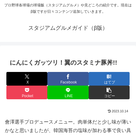
プロ野球各球場の球場飯（スタジアムグルメ）や見どころの紹介です。現在は
β版ですが日々コンテンツ追加していきます。
スタジアムグルメガイド（β版）
にんにくガッツリ！翼のスタミナ豚丼!!
X
Facebook
はてブ
Pocket
LINE
コピー
2023.10.14
會澤選手プロデュースメニュー。肉単体だと少し味が薄い
かなと思いましたが、韓国海苔の塩味が加わる事で良い具