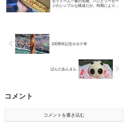
セラドーム一番の名物。パンとソーセー
ジのシンプルな構成だが、時期によりソ
ーセージ以外をサンドした選手コラボ版
やローソンのキャラクターであるポンタ
とのコラボ版も販売される。店名：いて
まえドッグ場所：3階外...
100周年記念ホタテ串
ぱんだあんまん
コメント
コメントを書き込む