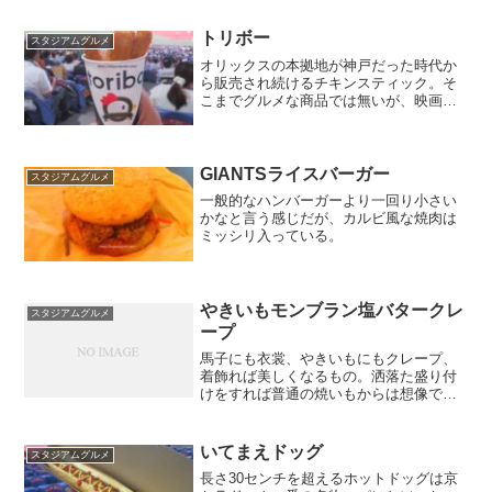
も。金額：サワー750円 ソフトドリンク
650円
トリボー
スタジアムグルメ
オリックスの本拠地が神戸だった時代か
ら販売され続けるチキンスティック。そ
こまでグルメな商品では無いが、映画館
におけるポップコーンの様に何か一品お
手軽なものと言う感覚で食べるものであ
る。店名：まんぷく場所：3階レフト側金
額：4本入り550円
GIANTSライスバーガー
スタジアムグルメ
一般的なハンバーガーより一回り小さい
かなと言う感じだが、カルビ風な焼肉は
ミッシリ入っている。
やきいもモンブラン塩バタークレ
スタジアムグルメ
ープ
馬子にも衣裳、やきいもにもクレープ、
着飾れば美しくなるもの。洒落た盛り付
けをすれば普通の焼いもからは想像でき
ない「映え」が生み出されるのである。
店名：弐番館場所：外野グリコスマイル
パーク金額：1000円
いてまえドッグ
スタジアムグルメ
長さ30センチを超えるホットドッグは京