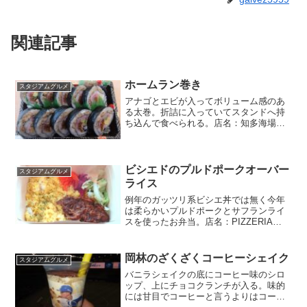
関連記事
ホームラン巻き
スタジアムグルメ
アナゴとエビが入ってボリューム感のあ
る太巻。折詰に入っていてスタンドへ持
ち込んで食べられる。店名：知多海場
所：3階一塁側大幸横丁金額：1800円
ビシエドのプルドポークオーバー
スタジアムグルメ
ライス
例年のガッツリ系ビシエ丼では無く今年
は柔らかいプルドポークとサフランライ
スを使ったお弁当。店名：PIZZERIA
DRAGON場所：2階一塁側17通路金額：
1400円
岡林のざくざくコーヒーシェイク
スタジアムグルメ
バニラシェイクの底にコーヒー味のシロ
ップ、上にチョコクランチが入る。味的
には甘目でコーヒーと言うよりはコーヒ