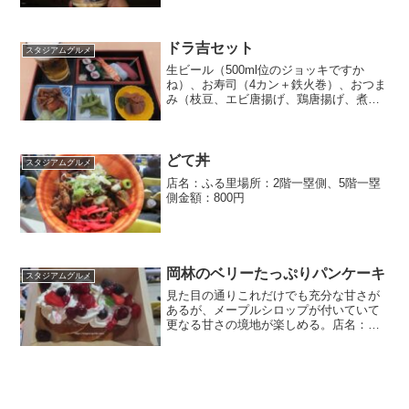
ー牛乳に近い。店名：Café DRAGON場
所：5階三塁側53通路金額：900円
ドラ吉セット
スタジアムグルメ
生ビール（500ml位のジョッキですか
ね）、お寿司（4カン＋鉄火巻）、おつま
み（枝豆、エビ唐揚げ、鶏唐揚げ、煮
物）のセットで1800円です。観客席へテ
イクアウトする事は不可だがビールが付
いてこの値段はまずまず。店名：知多海
場所：3階一塁側大...
どて丼
スタジアムグルメ
店名：ふる里場所：2階一塁側、5階一塁
側金額：800円
岡林のベリーたっぷりパンケーキ
スタジアムグルメ
見た目の通りこれだけでも充分な甘さが
あるが、メープルシロップが付いていて
更なる甘さの境地が楽しめる。店名：
PRESENCE場所：5階三塁側74通路金
額：800円