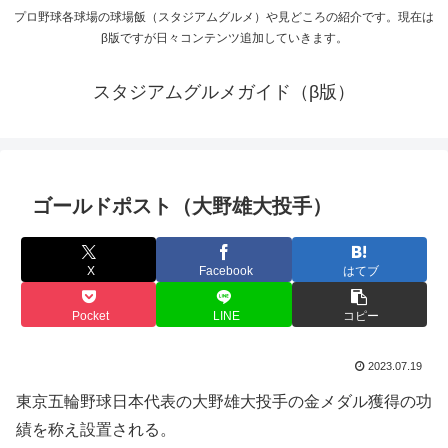
プロ野球各球場の球場飯（スタジアムグルメ）や見どころの紹介です。現在は
β版ですが日々コンテンツ追加していきます。
スタジアムグルメガイド（β版）
ゴールドポスト（大野雄大投手）
X
Facebook
はてブ
Pocket
LINE
コピー
2023.07.19
東京五輪野球日本代表の大野雄大投手の金メダル獲得の功
績を称え設置される。