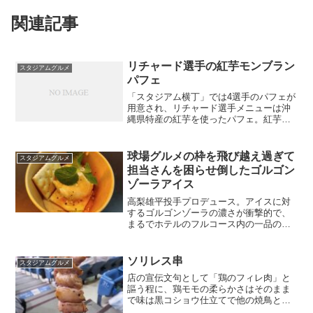
関連記事
リチャード選手の紅芋モンブラン
スタジアムグルメ
パフェ
「スタジアム横丁」では4選手のパフェが
用意され、リチャード選手メニューは沖
縄県特産の紅芋を使ったパフェ。紅芋自
体はサツマイモよりも甘さすっきりな感
じだが、このパフェはホイップクリーム
が大量に使われているので結構甘い。店
球場グルメの枠を飛び越え過ぎて
スタジアムグルメ
名：スタジアム横丁場所...
担当さんを困らせ倒したゴルゴン
ゾーラアイス
高梨雄平投手プロデュース。アイスに対
するゴルゴンゾーラの濃さが衝撃的で、
まるでホテルのフルコース内の一品の
様。デザートともおつまみとも言える。
ソリレス串
スタジアムグルメ
店の宣伝文句として「鶏のフィレ肉」と
謳う程に、鶏モモの柔らかさはそのまま
で味は黒コショウ仕立てで他の焼鳥と違
い、焼鳥の形をした洋食と言った感じで