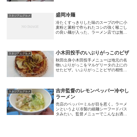
何度でも食べたくなる。店名：焼鳥とり
しげ場所：2階外野48通路金額：250円
盛岡冷麺
スタジアムグルメ
冷たくすっきりした味のスープの中に小
麦粉と澱粉で作られたコシの強く喉ごし
の良い麺が入った、ラーメン店では無く
焼肉店で良くお目にかかるタイプの冷や
し麺です。
小木田投手のいぶりがっこのピザ
スタジアムグルメ
秋田出身小木田投手メニューは地元の名
物いぶりがっこをマルゲリータの上にの
せたピザ。いぶりがっことピザの相性が
良い。ピザの大きさはDVDより少し大き
い位。店名：SDBsのお店場所：3階レフ
ト25通路金額：800円
吉井監督のレモンペッパー冷やし
スタジアムグルメ
ラーメン
売店のペッパーミルが目を惹く。ラーメ
ンというより冷製の細麺シーフードパス
タみたい。監督メニューでこんなお洒落
のは他所では無いですね。コショウの量
はお好みでなのですが少量で良い。店
名：Bamboo Forest場所：内野2階一塁側
金額：125...