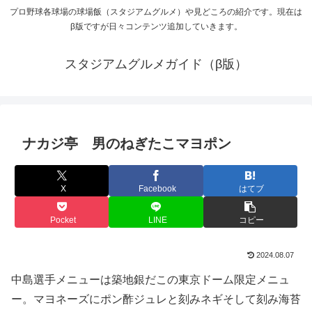
プロ野球各球場の球場飯（スタジアムグルメ）や見どころの紹介です。現在は
β版ですが日々コンテンツ追加していきます。
スタジアムグルメガイド（β版）
ナカジ亭 男のねぎたこマヨポン
X
Facebook
はてブ
Pocket
LINE
コピー
2024.08.07
中島選手メニューは築地銀だこの東京ドーム限定メニュ
ー。マヨネーズにポン酢ジュレと刻みネギそして刻み海苔