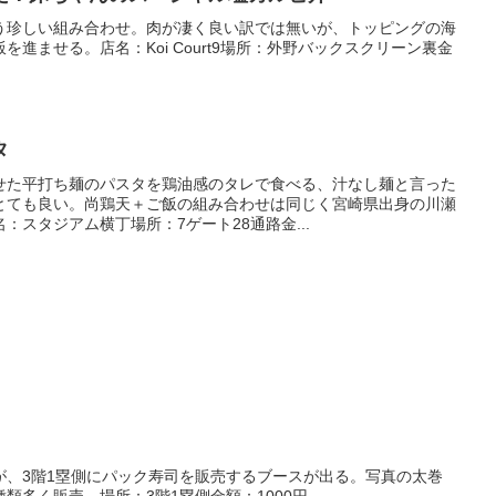
う珍しい組み合わせ。肉が凄く良い訳では無いが、トッピングの海
進ませる。店名：Koi Court9場所：外野バックスクリーン裏金
タ
せた平打ち麺のパスタを鶏油感のタレで食べる、汁なし麺と言った
とても良い。尚鶏天＋ご飯の組み合わせは同じく宮崎県出身の川瀬
：スタジアム横丁場所：7ゲート28通路金...
）
が、3階1塁側にパック寿司を販売するブースが出る。写真の太巻