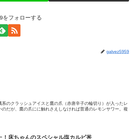
5959をフォローする
galvez5959
橘系のクラッシュアイスと鷹の爪（赤唐辛子の輪切り）が入ったレ
いのだが、鷹の爪にに触れさえしなければ普通のレモンサワー。複
た！床ちゃんのスペシャル塩カルビ丼