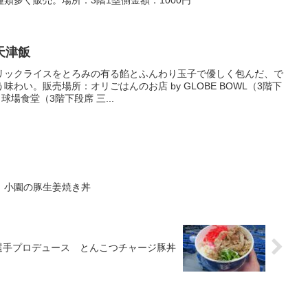
類多く販売。場所：3階1塁側金額：1000円
天津飯
リックライスをとろみの有る餡とふんわり玉子で優しく包んだ、で
わい。販売場所：オリごはんのお店 by GLOBE BOWL（3階下
球場食堂（3階下段席 三...
 小園の豚生姜焼き丼
選手プロデュース とんこつチャージ豚丼