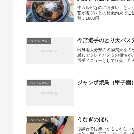
牛カルビなのに塩ダレ、とい
苔が塩ダレとの相乗効果でご飯を
額：1600円
今宮選手のとり天パス
スタジアムグルメ
出身地大分県の名物鶏天をの
感じでタレとパスタの相性が
選手メニューとして販売。店名
ジャンボ焼鳥（甲子園
スタジアムグルメ
うなぎのぼり
スタジアムグルメ
毎試合では無いかもしれない