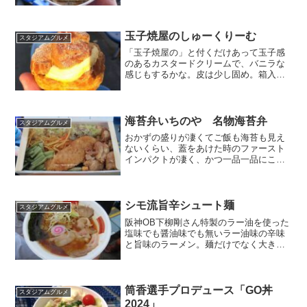
け。店名：マルル・ホムロン場所：フロ
ア２ 三塁側金額：1100円
玉子焼屋のしゅーくりーむ
スタジアムグルメ
「玉子焼屋の」と付くだけあって玉子感
のあるカスタードクリームで、バニラな
感じもするかな。皮は少し固め。箱入り
で持ち運びしやすい。店名：築地場外市
場場所：外野レフト14入口価格：500円
海苔弁いちのや 名物海苔弁
スタジアムグルメ
おかずの盛りが凄くてご飯も海苔も見え
ないくらい、蓋をあけた時のファースト
インパクトが凄く、かつ一品一品にこだ
わり＆こだわり抜いたラインナップ。場
内弁当売店で販売金額：1200円
シモ流旨辛シュート麺
スタジアムグルメ
阪神OB下柳剛さん特製のラー油を使った
塩味でも醤油味でも無いラー油味の辛味
と旨味のラーメン。麺だけでなく大き目
柔らかチャーシューもラー油と非常に相
性が良い。店名：ストライク軒場所：外
野レフト1階金額：1200円
筒香選手プロデュース「GO丼
スタジアムグルメ
2024」