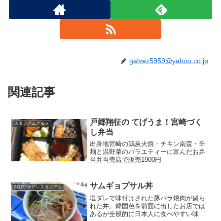
galvez5959@yahoo.co.jp
関連記事
戸郷翔征の てげうま！宮崎づく
スタジアムグルメ
し弁当
出身地宮崎の鶏炭火焼・チキン南蛮・辛
麺と温野菜のバラエティーに富んだお弁
当弁当売店で販売1900円
サムギョプサル丼
ZOZOマリンスタジアム
塩ダレで味付けされた豚バラ焼肉が盛ら
れた丼。韓国色を前面に出したお店では
あるが全般的に日本人に食べやすい味付