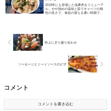
2018年にも登場した塩豚丼をリニューア
ル。やや強めの塩味と茹でキャベツの相
性の良さで、食欲の落ちる暑い時期でも
食が進む。マヨネーズが付いてますが、
まずはマヨ無しで食べてみて味が足り無
かったらマヨネーズを足してみてくださ
い。店名：Cafe ...
特上にぎり盛り合わせ
ソーセージとミートソースのピザ
コメント
コメントを書き込む