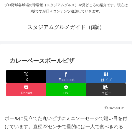
プロ野球各球場の球場飯（スタジアムグルメ）や見どころの紹介です。現在は
β版ですが日々コンテンツ追加していきます。
スタジアムグルメガイド（β版）
カレーベースボールピザ
X
Facebook
はてブ
Pocket
LINE
コピー
2025.04.08
ボールに見立てた丸いピザにミニソーセージで縫い目を付
けています。直径22センチで量的には一人で食べきれる