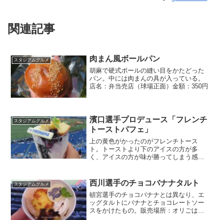
関連記事
肉まん風ボールパン
スタジアムグルメ
胡麻で硬式ボールの縫い目をかたどった
パン。中には肉まんの具が入っている。
店名：弁当売店（球場正面）金額：350円
濱口選手プロデュース「フレンチ
スタジアムグルメ
トーストパフェ」
上の黄色がかったのがフレンチトース
ト。トーストより下のアイスの方が多
く、アイスの方が味が勝ってしまう感じ
になるので、トーストにはアイスを少し
だけ付けた方が美味しく食べられるか
な。
西川選手のチョコバナナタルト
スタジアムグルメ
頓宮選手のチョコバナナとは異なり、エ
ッグタルトにバナナとチョコレートソー
スをかけたもの。販売場所：オリごはん
の店、球場食堂金額：800円