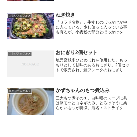
ねぎ焼き
スタジアムグルメ
『セラド名物』。牛すじのぼっかけが中
に入っている。少し偏って入っている事
も有るが、小麦粉の部分とぼっかけを混
ぜて食べると良い感じ。店名：ネギとビ
ールのタンビーノ場所：3階外野ライト側
値段：850円
おにぎり2個セット
スタジアムグルメ
地元宮城米ひとめぼれを使用した、もっ
ちりとして甘味のあるおにぎり。2個セッ
トで販売され、鮭フレークのおにぎり
と、もう一つは梅・筋子・ツナ昆・明太
子が日替わりだそうで、おすすめは筋子
のおにぎり。店名：お米ぎゃらりぃ場
所：場内バックネット裏コン...
かずちゃんのもつ煮込み
スタジアムグルメ
三大もつ煮その１。白味噌のスープに具
は豚モツと白ネギのみ。とろけそうに柔
らかいもつが特徴。店名：ストライク場
所：内野4階のライト寄り金額：650円