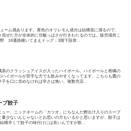
リューム感あります。黄色のオリレモん成分は結構底に溜るので、
き混ぜた方が全体的に甘酸っぱさが行きわたるのでは。販売場所こ
 18通路横いてまえドッグ：3階下段席...
橘系のクラッシュアイスが入ったハイボール。ハイボールと柑橘の
のハイボールが苦手な方でも飲みやすくなってます。こちらも鷹の
子を口に含めなければ辛さは無い。複数売店...
ープ餃子
ニュー。ニックネームの「カツオ」にちなんだ鰹出汁入りのスープ
と量少ないんじゃないとお思いの方もいるかと思いますが、餃子は
結構辛くて餃子の味付けには良いんですが飲...