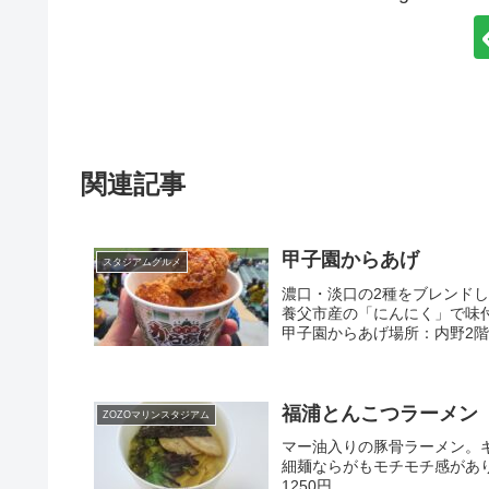
関連記事
甲子園からあげ
スタジアムグルメ
濃口・淡口の2種をブレンド
養父市産の「にんにく」で味
甲子園からあげ場所：内野2階
福浦とんこつラーメン
ZOZOマリンスタジアム
マー油入りの豚骨ラーメン。
細麺ならがもモチモチ感があり柔
1250円