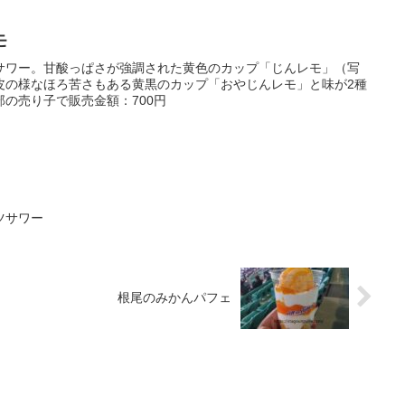
モ
サワー。甘酸っぱさが強調された黄色のカップ「じんレモ」（写
皮の様なほろ苦さもある黄黒のカップ「おやじんレモ」と味が2種
の売り子で販売金額：700円
ツサワー
根尾のみかんパフェ