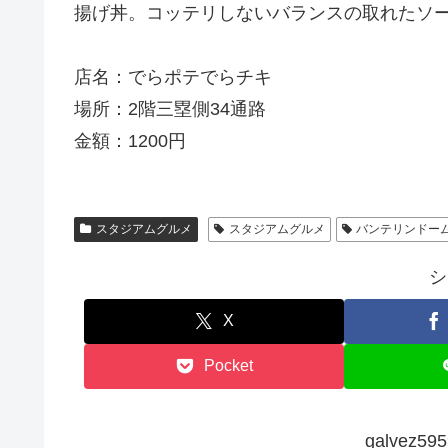
揚げ丼。コッテリしないバランスの取れたソ
店名：でらポテでらチキ
場所：2階三塁側34通路
金額：1200円
スタジアムグルメ
スタジアムグルメ
バンテリンドー
シ
X
Pocket
galvez