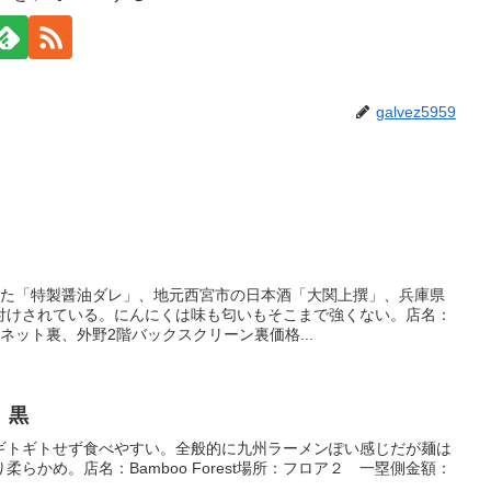
galvez5959
した「特製醤油ダレ」、地元西宮市の日本酒「大関上撰」、兵庫県
付けされている。にんにくは味も匂いもそこまで強くない。店名：
ネット裏、外野2階バックスクリーン裏価格...
 黒
ギトギトせず食べやすい。全般的に九州ラーメンぽい感じだが麺は
らかめ。店名：Bamboo Forest場所：フロア２ 一塁側金額：