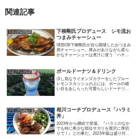
関連記事
下柳剛氏プロデュース シモ流お
スタジアムグルメ
つまみチャーシュー
球団OB下柳剛氏が自ら開発したおつまみ
用チャーシュー。厚みがありながら柔ら
かなチャーシューは煮汁に使う「ハチミ
ツ」が隠し味。縁を炙る一手間で歯ごた
えを出すのがポイント。店名：ストライ
ク軒場所：球場外周 レフト側金額：800
ボールドーナツ＆ドリンク
スタジアムグルメ
円
涼し気なライオンズカラーをしたブルー
レモンスカッシュの上には、ボールの縫
い目をあしらった可愛らしいドーナツ。
店名：BACKYARD BUCHERS 場所：外
野ライトスタンド裏金額：1000円
相川コーチプロデュース「ハラミ
スタジアムグルメ
丼」
2023年から継続で登場。『ハラミのなか
でも特に希少な部位サガリを贅沢に厚切
りで！』との事だ。2023年版は盛り付け
が若干寂しさを感じたのでその点が改善