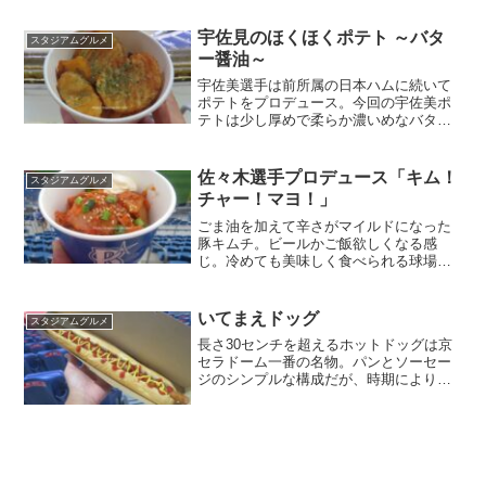
されるか注目。店名：大阪焼肉・ホルモ
ン ふたご場所：内野三塁側21通路金額：
宇佐見のほくほくポテト ～バタ
スタジアムグルメ
1500円
ー醤油～
宇佐美選手は前所属の日本ハムに続いて
ポテトをプロデュース。今回の宇佐美ポ
テトは少し厚めで柔らか濃いめなバター
醤油味のポテトフライ。店名：ハングリ
ードラゴン場所：2階三塁側37通路金額：
800円
佐々木選手プロデュース「キム！
スタジアムグルメ
チャー！マヨ！」
ごま油を加えて辛さがマイルドになった
豚キムチ。ビールかご飯欲しくなる感
じ。冷めても美味しく食べられる球場
飯。店名：Cafe Victory Court場所：内野
ネット裏13通路金額：950円
いてまえドッグ
スタジアムグルメ
長さ30センチを超えるホットドッグは京
セラドーム一番の名物。パンとソーセー
ジのシンプルな構成だが、時期によりソ
ーセージ以外をサンドした選手コラボ版
やローソンのキャラクターであるポンタ
とのコラボ版も販売される。店名：いて
まえドッグ場所：3階外...