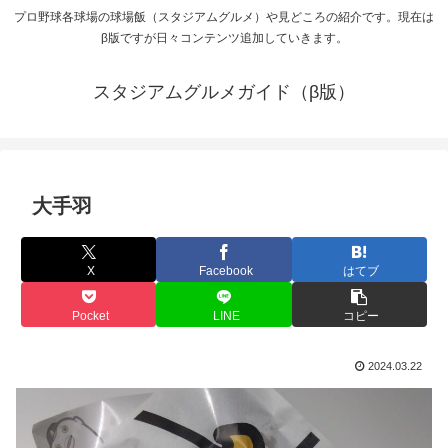
プロ野球各球場の球場飯（スタジアムグルメ）や見どころの紹介です。現在は
β版ですが日々コンテンツ追加していきます。
スタジアムグルメガイド（β版）
大手羽
X
Facebook
はてブ
Pocket
LINE
コピー
2024.03.22