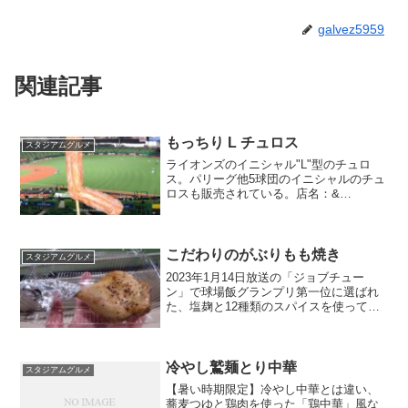
galvez5959
関連記事
もっちり L チュロス
スタジアムグルメ
ライオンズのイニシャル"L"型のチュロ
ス。パリーグ他5球団のイニシャルのチュ
ロスも販売されている。店名：&
Butchers場所：場内一塁側金額：750円
（他球団イニシャルは800円）
こだわりのがぶりもも焼き
スタジアムグルメ
2023年1月14日放送の「ジョブチュー
ン」で球場飯グランプリ第一位に選ばれ
た、塩麹と12種類のスパイスを使ってい
て臭みを消して身を柔らかくした鶏もも
焼き。写真の塩味の他にピリ辛味、醤油
味がある。店名：焼鳥とりしげ場所：2階
外野センター側金...
冷やし鷲麺とり中華
スタジアムグルメ
【暑い時期限定】冷やし中華とは違い、
蕎麦つゆと鶏肉を使った「鶏中華」風な