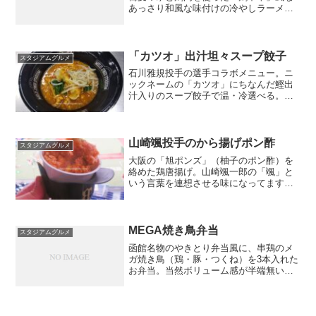
あっさり和風な味付けの冷やしラーメ
ン。店名：鷲麺場所：三塁側コンコース2
階 外野寄り金額：900円
「カツオ」出汁坦々スープ餃子
スタジアムグルメ
石川雅規投手の選手コラボメニュー。ニ
ックネームの「カツオ」にちなんだ鰹出
汁入りのスープ餃子で温・冷選べる。ち
ょっと量少ないんじゃないとお思いの方
もいるかと思いますが、餃子は4つ入って
まして坦々スープが結構辛くて餃子の味
付けには良いんですが飲...
山崎颯投手のから揚げポン酢
スタジアムグルメ
大阪の「旭ポンズ」（柚子のポン酢）を
絡めた鶏唐揚げ。山崎颯一郎の「颯」と
いう言葉を連想させる味になってます。
金額：750円
MEGA焼き鳥弁当
スタジアムグルメ
函館名物のやきとり弁当風に、串鶏のメ
ガ焼き鳥（鶏・豚・つくね）を3本入れた
お弁当。当然ボリューム感が半端無い。
店名：串鶏場所：1階一塁側金額：2000円