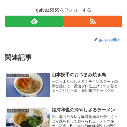
galvez5959をフォローする
galvez5959
関連記事
山本投手のおつまみ焼き鳥
スタジアムグルメ
一口大より少し大きくチキンステーキの
様な感じで、醤油ダレ仕上げですが割と
あっさりした味。底に茹でキャベツが敷
いてあり全体的に「アスリートが食べる
焼き鳥」風。
福浦和也の冷やしざるラーメン
スタジアムグルメ
底に溜ったタレは豚骨醤油味だが、さっ
ぱり感をもって食べられる。メンマ多
め。店名：Bamboo Forest場所：内野2階