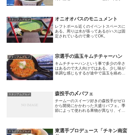
一塁側金額：1250円
オニオオバスのモニュメント
スタジアムグルメ
レフトポール近くのイベントスペースに
ある。周りは水が張ってあるがハスは固
定されているので乗ってOK。
宗選手の温玉キムチチャーハン
スタジアムグルメ
キムチチャーハンという事で多少の辛さ
はあるので大人向けではある。少し味が
単調な感じもするが途中で温玉を絡める
事でマイルド味に味変できる。店名：な
にわのきっちん まんぷく場所：3階一塁
側10通路金額：1100円
森投手の〆パフェ
スタジアムグルメ
チーム一のスイーツ好きの森投手がゼロ
から開発にかかわった大盛りパフェ。季
節によって使われる果物が異なり、イチ
ゴの他にマスカットのパフェだった時期
もある。店名：『肉山』福岡場所：2ゲー
ト7通路
東選手プロデュース「チキン南蛮
スタジアムグルメ