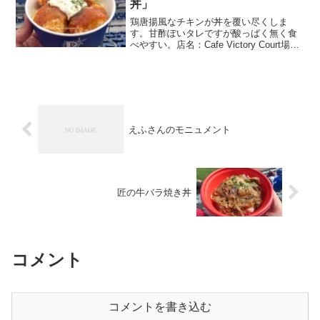
丼」
鶏唐揚風なチキンが丼を覆い尽くしま
す。甘酢ぽいタレですが酸っばく無く食
べやすい。店名：Cafe Victory Court場
所：内野ネット裏13通路金額：1700円
えふさんのモニュメント
匠の牛バラ焼き丼
コメント
コメントを書き込む