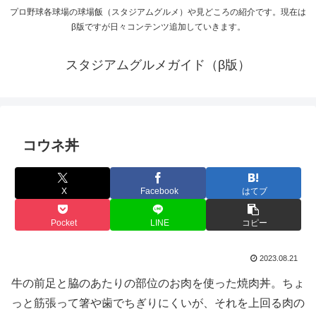
プロ野球各球場の球場飯（スタジアムグルメ）や見どころの紹介です。現在は
β版ですが日々コンテンツ追加していきます。
スタジアムグルメガイド（β版）
コウネ丼
X
Facebook
はてブ
Pocket
LINE
コピー
2023.08.21
牛の前足と脇のあたりの部位のお肉を使った焼肉丼。ちょ
っと筋張って箸や歯でちぎりにくいが、それを上回る肉の