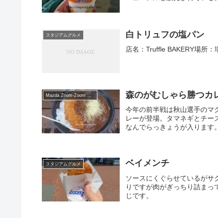
白トリュフの塩パン
スタジアムグルメ
店名：Truffle BAKERY場
森のがむしゃら勝つカ
Mazda Zoom-Zoom スタジアム広島
今年の前半戦は秋山選手のマ
レーが登場。タマネギとチー
なんでらっきょうが入ります。
ベイメンチ
スタジアムグルメ
ソースにくぐらせているがサ
りですが肉がぎっちり詰まっ
じです。