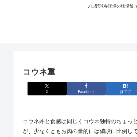
プロ野球各球場の球場飯
コウネ重
X
Facebook
はてブ
コウネ丼と食感は同じくコウネ独特のちょっ
が、少なくともお肉の量的には値段に比例し