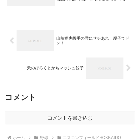
スープのラーメン。店名：だし廊場所：
内野一塁側外周金額：900円
山﨑福也投手の君にサチあれ！親子でド
ン！
天のびろくとかちマッシュ餃子
コメント
コメントを書き込む
ホーム
野球
エスコンフィールドHOKKAIDO