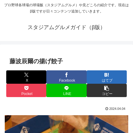
プロ野球各球場の球場飯（スタジアムグルメ）や見どころの紹介です。現在は
β版ですが日々コンテンツ追加していきます。
スタジアムグルメガイド（β版）
藤波辰爾の揚げ餃子
X
Facebook
はてブ
Pocket
LINE
コピー
2024.04.04