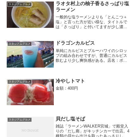
リードラゴン場所：2...
ラオタ村上の柚子香るさっぱり塩
スタジアムグルメ
ラーメン
一般的な塩ラーメンよりも「とんこつ＋
塩」と言った方が近い様な、タイトルで
は「さっぱり」と付いてますが少し濃い
目な塩ラーメンです。あっさり系なら中
野選手ラーメン、こってり系なら大山選
手ラーメン、この村上投手ラーメンはそ
ドラゴンカルピス
スタジアムグルメ
の中間と言った所。金額：...
単純にカルピスとブルーハワイのシロッ
プの組み合わせですが、普通にカルピス
飲むより少し爽快感がある。店名：ポッ
カ・ザ・キッチン場所：2階一塁側、5階
一塁側金額：300円
冷やしトマト
スタジアムグルメ
金額：400円
貝だし塩そば
スタジアムグルメ
雑誌「ラーメンWALKER宮城」で殿堂入
りの「だし廊」がキッチンカーで出店。4
種類の貝から出汁を取ったあっさりした