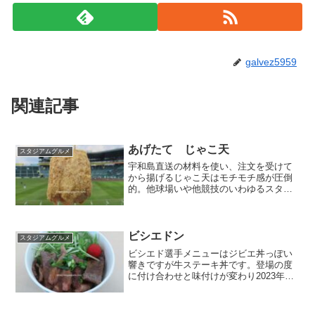
galvez5959
関連記事
あげたて じゃこ天
スタジアムグルメ
宇和島直送の材料を使い、注文を受けて
から揚げるじゃこ天はモチモチ感が圧倒
的。他球場いや他競技のいわゆるスタジ
アムグルメでじゃこ天を扱うお店は数あ
れど、このレベルのじゃこ天には中々出
会えないのではないか。店名：ストライ
ク軒場所：外野1階レフト...
ビシエドン
スタジアムグルメ
ビシエド選手メニューはジビエ丼っぽい
響きですが牛ステーキ丼です。登場の度
に付け合わせと味付けが変わり2023年版
はさっぱりとした和風ソースを使用。赤
みが多い肉で肉汁感はさほどでも無いが
ボリューム感はあります。店名：ハング