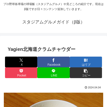
プロ野球各球場の球場飯（スタジアムグルメ）や見どころの紹介です。現在は
β版ですが日々コンテンツ追加していきます。
スタジアムグルメガイド（β版）
Yagien北海道クラムチャウダー
X
Facebook
はてブ
Pocket
LINE
コピー
2024.04.04