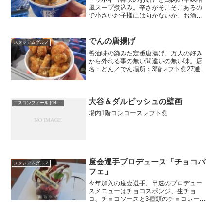
風スープ煮込み。辛さがそこそこあるの
で小さいお子様には向かないか。お酒を
飲む大人向け。ビールとも会うと思いま
すが、もう少しアルコール強い物の方が
より合いそうです。店名：Cafe Victory
でんの唐揚げ
スタジアムグルメ
Court...
醤油味の染みた定番唐揚げ。万人の好み
から外れる事の無い間違いの無い味。店
名：どん／でん場所：3階レフト側27通路
横金額：550円
大谷＆ダルビッシュの壁画
エスコンフィールドHOKKAIDO
場内1階コンコースレフト側
度会選手プロデュース「チョコパ
スタジアムグルメ
フェ」
今年加入の度会選手、早速のプロデュー
スメニューはチョコスポンジ、生チョ
コ、チョコソースと3種類のチョコレート
がこだわりだそうです。ソフトクリーム
が垂れ下がってますが、これは個体差で