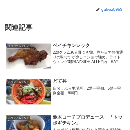
galvez5959
関連記事
ベイチキンレック
スタジアムグルメ
220グラムある骨つき鶏。見た目で想像通
りの味ですが少しコショウ強め。ライト
ウィング3階BAYSIDE ALLEY内 BAY
CHICKEN LEGで販売。700円
どて丼
スタジアムグルメ
店名：ふる里場所：2階一塁側、5階一塁
側金額：800円
鈴木コーチプロデュース 「トッ
スタジアムグルメ
ポギチキン」
トッポギ（棒状のお餅）と鶏肉の辛味噌