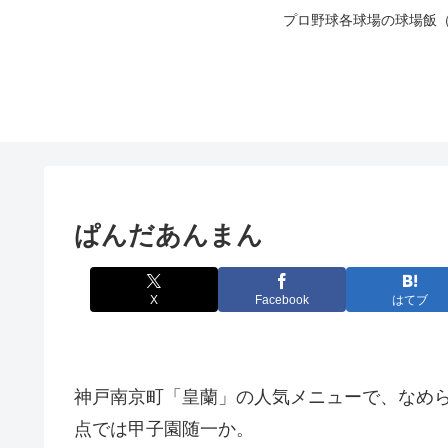
プロ野球各球場の球場飯
ぱんだあんまん
X
Facebook
はてブ
神戸南京町「皇蘭」の人気メニューで、なめ
点では甲子園随一か。