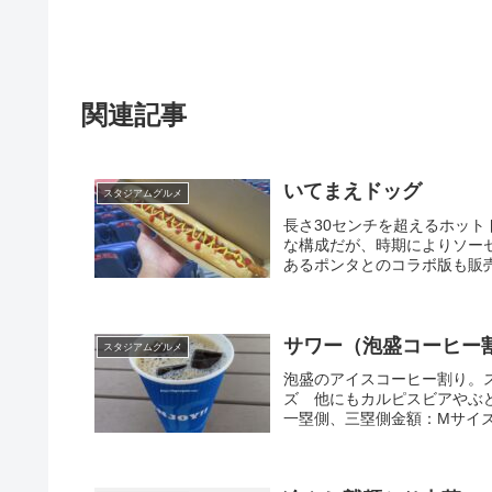
関連記事
いてまえドッグ
スタジアムグルメ
長さ30センチを超えるホッ
な構成だが、時期によりソー
あるポンタとのコラボ版も販売
サワー（泡盛コーヒー
スタジアムグルメ
泡盛のアイスコーヒー割り。
ズ 他にもカルピスビアやぶ
一塁側、三塁側金額：Mサイズ6