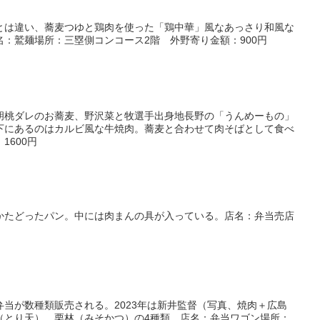
とは違い、蕎麦つゆと鶏肉を使った「鶏中華」風なあっさり和風な
：鷲麺場所：三塁側コンコース2階 外野寄り金額：900円
胡桃ダレのお蕎麦、野沢菜と牧選手出身地長野の「うんめーもの」
下にあるのはカルビ風な牛焼肉。蕎麦と合わせて肉そばとして食べ
1600円
かたどったパン。中には肉まんの具が入っている。店名：弁当売店
当が数種類販売される。2023年は新井監督（写真、焼肉＋広島
（とり天）、栗林（みそかつ）の4種類。店名：弁当ワゴン場所：