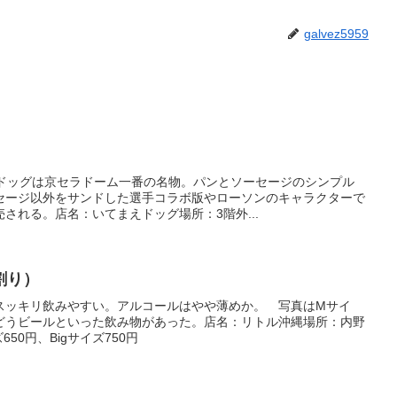
galvez5959
トドッグは京セラドーム一番の名物。パンとソーセージのシンプル
セージ以外をサンドした選手コラボ版やローソンのキャラクターで
される。店名：いてまえドッグ場所：3階外...
割り）
スッキリ飲みやすい。アルコールはやや薄めか。 写真はMサイ
どうビールといった飲み物があった。店名：リトル沖縄場所：内野
50円、Bigサイズ750円