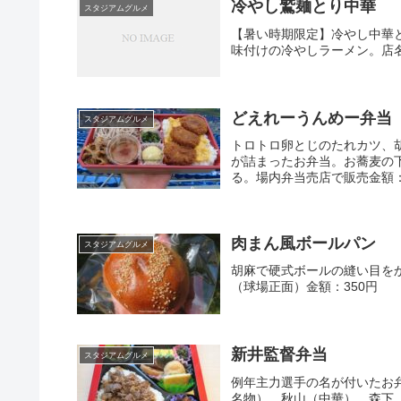
冷やし鷲麺とり中華
スタジアムグルメ
【暑い時期限定】冷やし中華
味付けの冷やしラーメン。店名
どえれーうんめー弁当
スタジアムグルメ
トロトロ卵とじのたれカツ、
が詰まったお弁当。お蕎麦の
る。場内弁当売店で販売金額：
肉まん風ボールパン
スタジアムグルメ
胡麻で硬式ボールの縫い目を
（球場正面）金額：350円
新井監督弁当
スタジアムグルメ
例年主力選手の名が付いたお弁
名物）、秋山（中華）、森下