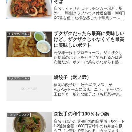
そば
店名：くるりんぱキッチンカー場所：場
外 一塁側クラブハウス付近金額：900円
XO醤を使った様な感じの中華風ソース焼
きそば。そこそこ辛さがあり、ビールに
合う感じ。
ザクザクだったら最高に美味しい
スタジアムグルメ
けど、ザクザクじゃなくても最高
に美味しいポテト
高梨雄平投手プロデュース。ザクザクし
た食感のポテトを引き当てられるかは運
次第だが、ポテトは柔らかながらも熱々
かつジャガイモのホクホク加減が感じら
れるものになってます。ワカモレ、トリ
ュフマヨの少しリッチ感のある2つのソー
焼餃子（弐ノ弐）
スタジアムグルメ
スがかなしキッチンなら...
福岡の餃子店「餃子屋 弐ノ弐」が
PayPayドームに出店。ニラ、キャベツ、
玉ねぎと一般的な餃子よりも野菜やや多
め。一口サイズでやや小ぶりとは言え14
個で750円はリーズナブル。店名：餃子屋
弐ノ弐場所：4ゲート18通路金額：750円
森投手の和牛100％もつ鍋
スタジアムグルメ
店名：はかた明治町精肉店場所：8ゲート
1-2通路金額：600円宮﨑牛のお弁当を扱
うワゴン売店で売られる、カップ入りの