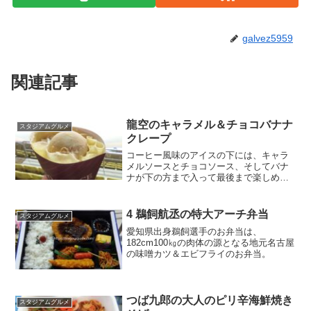
galvez5959
関連記事
龍空のキャラメル＆チョコバナナ
スタジアムグルメ
クレープ
コーヒー風味のアイスの下には、キャラ
メルソースとチョコソース、そしてバナ
ナが下の方まで入って最後まで楽しめる
クレープ。店名：NAGO DOLCE場所：2
階三塁側35通路金額：850円
4 鵜飼航丞の特大アーチ弁当
スタジアムグルメ
愛知県出身鵜飼選手のお弁当は、
182cm100㎏の肉体の源となる地元名古屋
の味噌カツ＆エビフライのお弁当。
つば九郎の大人のピリ辛海鮮焼き
スタジアムグルメ