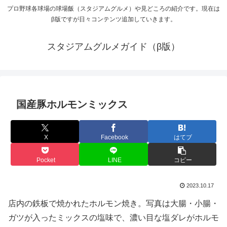
プロ野球各球場の球場飯（スタジアムグルメ）や見どころの紹介です。現在は
β版ですが日々コンテンツ追加していきます。
スタジアムグルメガイド（β版）
国産豚ホルモンミックス
X
Facebook
はてブ
Pocket
LINE
コピー
2023.10.17
店内の鉄板で焼かれたホルモン焼き。写真は大腸・小腸・
ガツが入ったミックスの塩味で、濃い目な塩ダレがホルモ