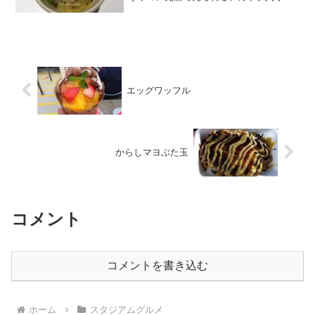
博多名物牛もつ鍋。カップ入りなので量
はさほどでも無いですが、牛もつ・に
ら・きゃべつ・そしてあの白いブヨブヨ
した奴が入って本格...
エッグワッフル
からしマヨぶた玉
コメント
コメントを書き込む
ホーム
スタジアムグルメ