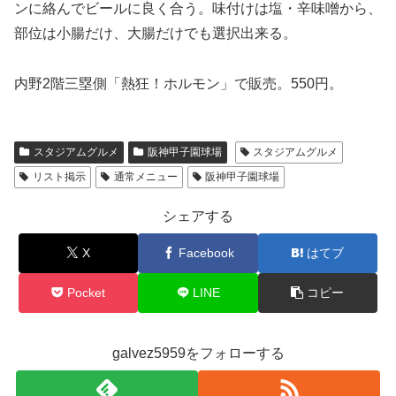
ンに絡んでビールに良く合う。味付けは塩・辛味噌から、
部位は小腸だけ、大腸だけでも選択出来る。
内野2階三塁側「熱狂！ホルモン」で販売。550円。
スタジアムグルメ
阪神甲子園球場
スタジアムグルメ
リスト掲示
通常メニュー
阪神甲子園球場
シェアする
X
Facebook
はてブ
Pocket
LINE
コピー
galvez5959をフォローする