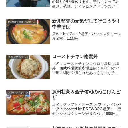
の盛りが結構あります。売店によって唐
揚げ、枝豆、ディッピングドッツのアイ
スがヘルメットに入って販売されてい
る。
新井監督の元気だして行こうや！
Mazda Zoom-Zoom スタジアム広島
中華そば
店名：Koi Court9場所：バックスクリーン
裏金額：1200円
ローストチキン南蛮丼
スタジアムグルメ
店名：ローストチキンコウロキ場所：場
外 西武球場駅前広場金額：1000円ケバ
ブ風に細かく切られたあっさり目なチキ
ンを玉子たっぷりのタルタルソースでい
ただく丼。冷めても美味しい。
源田壮亮＆金子侑司のねこげんピ
スタジアムグルメ
ザ
店名：クラフトビアーズ オブ トレインパ
ーク supported by BREWDOG場所：一塁
側バックスクリーン寄り金額：1800円＊
ハーフサイズ900円だと、源田or金子どち
らか1種を選ぶベースはマルゲリータで、
源田の好物「照り焼きチキ...