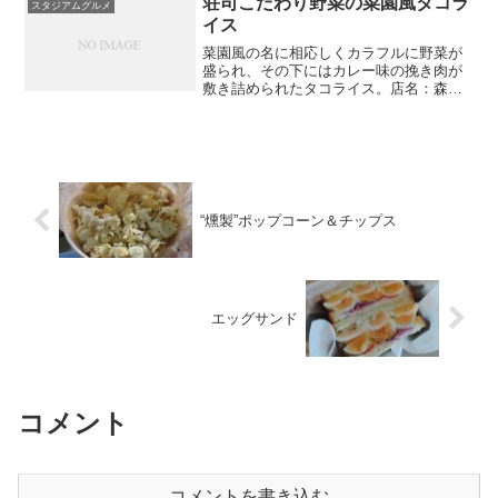
荘司こだわり野菜の菜園風タコラ
スタジアムグルメ
イス
菜園風の名に相応しくカラフルに野菜が
盛られ、その下にはカレー味の挽き肉が
敷き詰められたタコライス。店名：森の
キッチン場所：三塁側外周金額：1100円
“燻製”ポップコーン＆チップス
エッグサンド
コメント
コメントを書き込む