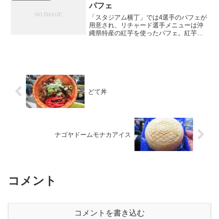
名：Koi Court9...
パフェ
「スタジアム横丁」では4選手のパフェが
用意され、リチャード選手メニューは沖
縄県特産の紅芋を使ったパフェ。紅芋自
体はサツマイモよりも甘さすっきりな感
じだが、このパフェはホイップクリーム
が大量に使われているので結構甘い。店
名：スタジアム横丁場所...
どて丼
ナゴヤドームモナカアイス
コメント
コメントを書き込む