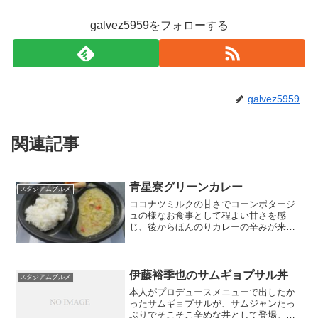
galvez5959をフォローする
galvez5959
関連記事
青星寮グリーンカレー
スタジアムグルメ
ココナツミルクの甘さでコーンポタージ
ュの様なお食事として程よい甘さを感
じ、後からほんのりカレーの辛みが来
る。ご飯はタイ米を使用。
伊藤裕季也のサムギョプサル丼
スタジアムグルメ
本人がプロデュースメニューで出したか
ったサムギョプサルが、サムジャンたっ
ぷりでそこそこ辛めな丼として登場。ガ