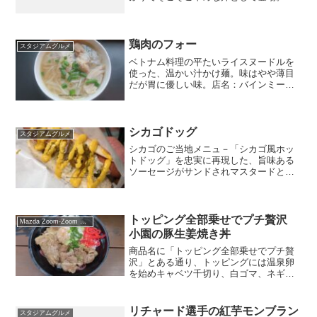
ッツリ系が好きな方には良い選択肢。店
名：韓激場所：三塁側外周 ゲート9付近
金額：1200円
鶏肉のフォー
スタジアムグルメ
ベトナム料理の平たいライスヌードルを
使った、温かい汁かけ麺。味はやや薄目
だが胃に優しい味。店名：バインミーバ
インミー場所：一階一塁側金額：770円
シカゴドッグ
スタジアムグルメ
シカゴのご当地メニュ－「シカゴ風ホッ
トドッグ」を忠実に再現した、旨味ある
ソーセージがサンドされマスタードとハ
ラペーニョで食べるホットドッグ。そこ
まで辛くはない。ケチャップを使わずマ
スタードのみがシカゴ流儀だがお店には
両方置いてあるのでお好み...
トッピング全部乗せでプチ贅沢
Mazda Zoom-Zoom スタジアム広島
小園の豚生姜焼き丼
商品名に「トッピング全部乗せでプチ贅
沢」とある通り、トッピングには温泉卵
を始めキャベツ千切り、白ゴマ、ネギ、
刻み海苔、紅ショウガとなんと6種類。お
肉の方は脂身少な目で柔らかく味付けも
シンプルで食べやすくなってます。店
リチャード選手の紅芋モンブラン
スタジアムグルメ