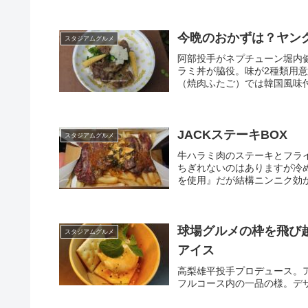
今晩のおかずは？ヤン
スタジアムグルメ
阿部投手がネプチューン堀内
ラミ丼が脇役。味が2種類用
（焼肉ふたご）では韓国風味付
JACKステーキBOX
スタジアムグルメ
牛ハラミ肉のステーキとフラ
ちぎれないのはありますが冷
を使用』だが結構ニンニク効
球場グルメの枠を飛び
スタジアムグルメ
アイス
高梨雄平投手プロデュース。
フルコース内の一品の様。デ