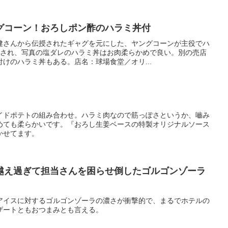
グコーン！おろしポン酢のハラミ丼付
健さんから伝授されたギャグを元にした、ヤングコーンが主役でハ
意され、写真の塩ダレのハラミ丼はお肉柔らかめで良い。別の売店
けのハラミ丼もある。店名：球場食堂／オリ...
イドポテトの組み合わせ。ハラミ肉なので筋っぽさというか、嚙み
めても柔らかいです。『おろし生姜ベースの特製オリジナルソース
かせてます。
越え過ぎて担当さんを困らせ倒したゴルゴンゾーラ
アイスに対するゴルゴンゾーラの濃さが衝撃的で、まるでホテルの
ザートともおつまみとも言える。