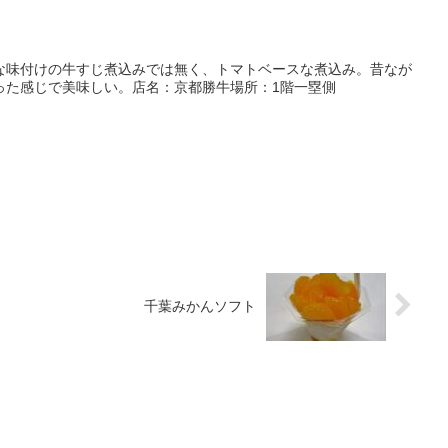
な味付けの牛すじ煮込みでは無く、トマトベースな煮込み。昔なが
った感じで美味しい。店名：京都勝牛場所：1階一塁側
千葉みかんソフト