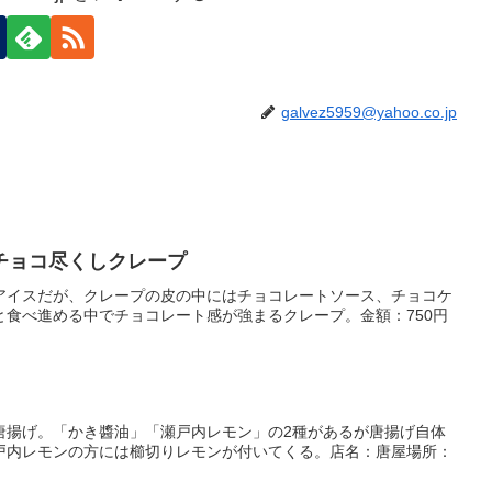
galvez5959@yahoo.co.jp
チョコ尽くしクレープ
アイスだが、クレープの皮の中にはチョコレートソース、チョコケ
と食べ進める中でチョコレート感が強まるクレープ。金額：750円
唐揚げ。「かき醬油」「瀬戸内レモン」の2種があるが唐揚げ自体
戸内レモンの方には櫛切りレモンが付いてくる。店名：唐屋場所：