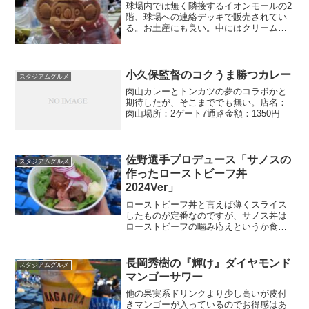
球場内では無く隣接するイオンモールの2
階、球場への連絡デッキで販売されてい
る。お土産にも良い。中にはクリームが
入り、写真のメロンクリームの他多数取
り揃えている。ドームは原則再入場不可
なので入場前に買おう。
小久保監督のコクうま勝つカレー
スタジアムグルメ
肉山カレーとトンカツの夢のコラボかと
期待したが、そこまででも無い。店名：
肉山場所：2ゲート7通路金額：1350円
佐野選手プロデュース「サノスの
スタジアムグルメ
作ったローストビーフ丼
2024Ver」
ローストビーフ丼と言えば薄くスライス
したものが定番なのですが、サノス丼は
ローストビーフの噛み応えというか食感
が楽しめるものになってます。醤油風味
の和風ソースで味付け。
長岡秀樹の『輝け』ダイヤモンド
スタジアムグルメ
マンゴーサワー
他の果実系ドリンクより少し高いが皮付
きマンゴーが入っているのでお得感はあ