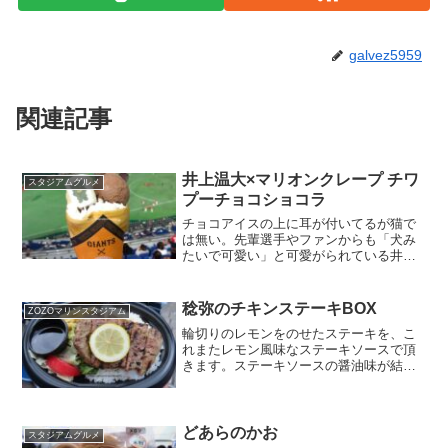
galvez5959
関連記事
井上温大×マリオンクレープ チワ
スタジアムグルメ
プーチョコショコラ
チョコアイスの上に耳が付いてるが猫で
は無い。先輩選手やファンからも「犬み
たいで可愛い」と可愛がられている井上
投手。グッズのパペットもチワプー。そ
してこのクレープもチワプーに見立てた
様になってます。店名：マリオンクレー
稔弥のチキンステーキBOX
ZOZOマリンスタジアム
プ場所：東京ドーム内（1...
輪切りのレモンをのせたステーキを、こ
れまたレモン風味なステーキソースで頂
きます。ステーキソースの醤油味が結構
濃い目で甘くドロッとしているのと、肉
質は同球場の他ステーキの方が良い気は
するが、ロッテファンからの評判は高
い。店名：勝造場所：フロア...
どあらのかお
スタジアムグルメ