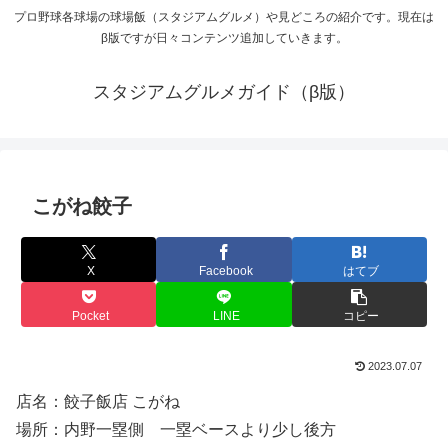
プロ野球各球場の球場飯（スタジアムグルメ）や見どころの紹介です。現在は
β版ですが日々コンテンツ追加していきます。
スタジアムグルメガイド（β版）
こがね餃子
X
Facebook
はてブ
Pocket
LINE
コピー
2023.07.07
店名：餃子飯店 こがね
場所：内野一塁側 一塁ベースより少し後方