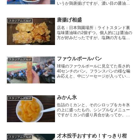
いうか鶏唐揚げですが、濃い目の醤油味
としっとり感で「じんから」より美味し
いのでは、という唐揚げ。店名：丼とぼ
んた場所：内野ネット裏6ゲート金額：
唐揚げ相盛
スタジアムグルメ
1300円
店名：日本鶏園場所：ライトスタンド裏
塩味醤油味の2個ずつ。個人的には醤油の
方が好みだったですが、塩麹の方も塩ダ
レのべたっとした感じが無く塩系の唐揚
げとしては美味しい部類に入ると思いま
す。
ファウルポールパン
スタジアムグルメ
球場のファウルポールに見立てた長さ約
40センチのパン。フランスパンの様な噛
み応えと、中にソーセージが入っている
のでビールのおつまみにも良い。店名：
弁当売店（球場正面）金額：450円
みかん氷
スタジアムグルメ
缶詰のミカンと、そのシロップをカキ氷
の上に盛ったもの。シンプルなメニュー
ですがミカンの盛り具合があってか、以
前からハマスタで食べるものと言えばこ
れ、という一品。
才木投手おすすめ！すっきり柑
スタジアムグルメ