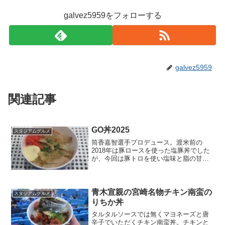
galvez5959をフォローする
galvez5959
関連記事
GO丼2025
スタジアムグルメ
筒香嘉智選手プロデュース。渡米前の
2018年は豚ロースを使った塩豚丼でした
が、今回は豚トロを使い塩味と脂の甘み
が絶妙な丼に仕上がってます。ご飯ちょ
っと少ないかも、でも豚トロは満足いく
量が入ってます。店名：Cafe Victory
Court...
青木宣親の宮崎名物チキン南蛮の
スタジアムグルメ
りちか丼
タルタルソースでは無くマヨネーズと唐
辛子でいただくチキン南蛮丼。チキンと