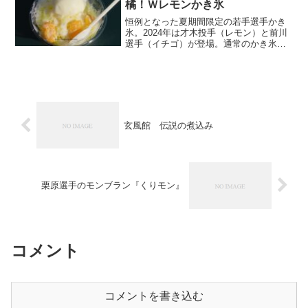
橘！Ｗレモンかき氷
恒例となった夏期間限定の若手選手かき
氷。2024年は才木投手（レモン）と前川
選手（イチゴ）が登場。通常のかき氷よ
り価格は少し高いが、氷量も多めでアイ
ス（シャーベット）と凍らせたフルーツ
が付くので満足度は金額以上の物があ
る。
玄風館 伝説の煮込み
栗原選手のモンブラン『くりモン』
コメント
コメントを書き込む