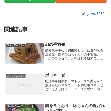
galvez5959
関連記事
幻の手羽先
スタジアムグルメ
愛知県を中心に関東関西にも店舗がある
居酒屋「世界の山ちゃん」の手羽先。
「幻のコショウ」と呼ばれる粉末で、病
みつき感のある味になっている。店名：
世界の山ちゃん場所：屋外 8ゲート付近
（球場内からも大幸横丁を通って行け
る）金額：5本650円
ボロネーゼ
スタジアムグルメ
山形牛を自家製トマトソースで柔らかく
煮込んだパスタで、一般的なボロネーゼ
というよりはミートソースに近い。同じ
売店にはピザもありお手軽にイタリアン
が楽しめる。店名：カフェレストラン
JuRI場所：三塁側外周金額：970円
肉を食らおう！床ちゃんの塩だれ
Mazda Zoom-Zoom スタジアム広島
カルビ丼!!