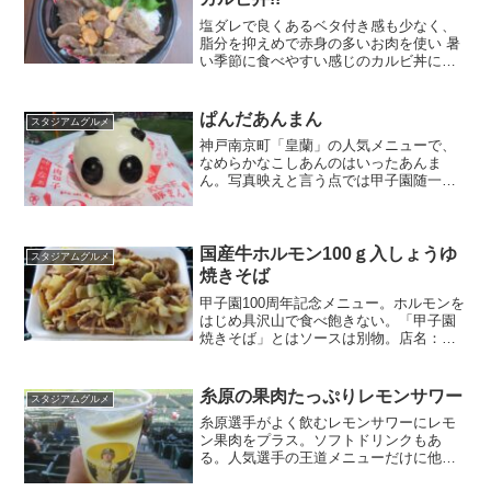
塩ダレで良くあるベタ付き感も少なく、
脂分を抑えめで赤身の多いお肉を使い 暑
い季節に食べやすい感じのカルビ丼にな
ってます。店名：Koi Court9場所：バック
スクリーン裏金額：1500円
ぱんだあんまん
スタジアムグルメ
神戸南京町「皇蘭」の人気メニューで、
なめらかなこしあんのはいったあんま
ん。写真映えと言う点では甲子園随一
か。店名：皇蘭場所：内野2F中央/外野1F
ライト
国産牛ホルモン100ｇ入しょうゆ
スタジアムグルメ
焼きそば
甲子園100周年記念メニュー。ホルモンを
はじめ具沢山で食べ飽きない。「甲子園
焼きそば」とはソースは別物。店名：鶴
橋風月場所：内野3F中央/外野1Fレフト金
額：1200円
糸原の果肉たっぷりレモンサワー
スタジアムグルメ
糸原選手がよく飲むレモンサワーにレモ
ン果肉をプラス。ソフトドリンクもあ
る。人気選手の王道メニューだけに他メ
ニューをプロデュースする後輩選手から