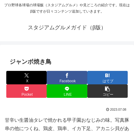
プロ野球各球場の球場飯（スタジアムグルメ）や見どころの紹介です。現在は
β版ですが日々コンテンツ追加していきます。
スタジアムグルメガイド（β版）
ジャンボ焼き鳥
X
Facebook
はてブ
Pocket
LINE
コピー
2023.07.08
甘辛い生醤油タレで焼かれる甲子園おなじみの味。写真豚
串の他につくね、鶏皮、鶏串、イカ下足、アカニシ貝があ