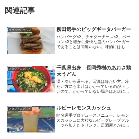
関連記事
柳田選手のビッグギータバーガー
スタジアムグルメ
ハンバーグ×3、チェダーチーズ×3、ベー
コン×3と確かに豪快な盛のハンバーガー
であることは間違いない。味的にはもう
少し何か一味足したいなと言う感じはし
ます。肉脂が結構垂れるので綺麗なお洋
服で食べるのは危険。店名：フレッシュ
ネスバーガー場所：...
千葉県出身 長岡秀樹のあおさ鶏
スタジアムグルメ
天うどん
温・冷から選べる。写真は冷たい方。冷
たい方にも出汁はかかっているのが正し
いので、かかっていない場合はお店に言
ってかけてもらおう。店名：つばめ食堂
場所：内野一塁側金額：900円
ルビーレモンスカッシュ
スタジアムグルメ
蛯名選手プロデュースメニュー。レモン
スカッシュに大粒なルビーグレープフル
ーツを加えたドリンク。居酒屋とかにあ
りそうなメニューですがノンアルコー
ル。店名：Café Victory Court場所：内野