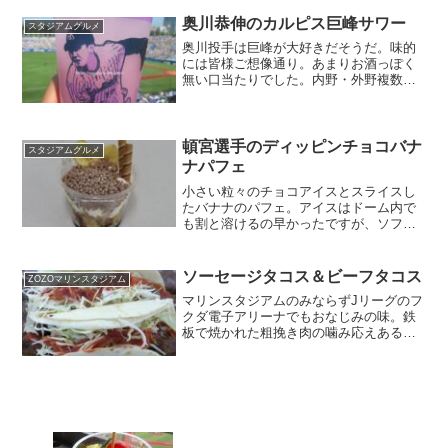
ネット裏13通路金額：900円
奥川恭伸のカルピス巨峰サワー
スタジアムグルメ
奥川投手は巨峰が大好きだそうだ。味的
には皆様ご想像通り。あまりお酒っぽく
無い口当たりでした。内野・外野複数売
店で販売金額：650円
頓宮選手のディッピンチョコバナ
スタジアムグルメ
ナパフェ
小さい粒々のチョコアイスとスライスし
たバナナのパフェ。アイスはドーム内で
も割と溶けるの早かったですが、ソフト
クリームよりは持ち運びがしやすい。金
額：750円
ソーセージタコス＆ビーフタコス
ZOZOマリンスタジアム
マリンスタジアムのみならずJリーグのフ
クダ電子アリーナでもおなじみの味。鉄
板で焼かれた粗挽き肉の噛み応えあるソ
ーセージタコスと牛サイコロステーキの
タコス。それぞれ単品でも購入出来る。
場外広場内「テキサス」で販売。ソーセ
ージとビーフのコンボセ...