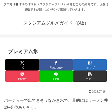
プロ野球各球場の球場飯（スタジアムグルメ）や見どころの紹介です。現在は
β版ですが日々コンテンツ追加していきます。
スタジアムグルメガイド（β版）
プレミアム氷
X
Facebook
はてブ
Pocket
LINE
コピー
2023.07.16
パーティーで出てきそうなかき氷で、量的にはラーメン丼
1杯分位ありそう。