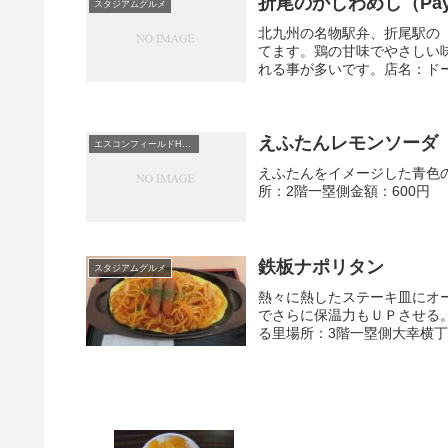
折尾のかしわめし（Pay
スタジアムグルメ
北九州の名物駅弁、折尾駅の「
てます。鶏の甘味でやさしい
れる事が多いです。店名：ドーム
えふたんレモンソーダ
エスコンフィールドHOKKAIDO
えふたんをイメージした青色
所：2階一塁側金額：600円
鉄板ナポリタン
スタジアムグルメ
熱々に熱したステーキ皿にオ
でさらに保温力もＵＰさせる
る里場所：3階一塁側大幸横丁金