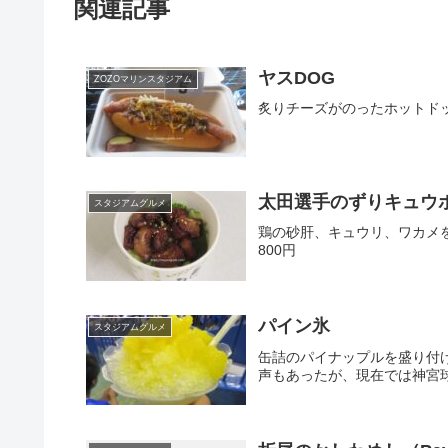
関連記事
ヤスDOG
ZOZOマリンスタジアム
炙りチーズがのったホットド
太田選手のずりキュウ
スタジアムグルメ
鶏の砂肝、キュウリ、ワカメ
800円
パイン氷
スタジアムグルメ
缶詰のパイナップルを盛り付け
声もあったが、現在では神宮