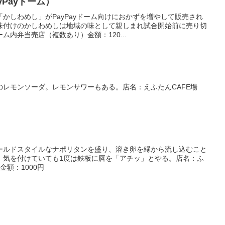
Payドーム）
かしわめし」がPayPayドーム向けにおかずを増やして販売され
味付けのかしわめしは地域の味として親しまれ試合開始前に売り切
内弁当売店（複数あり）金額：120...
のレモンソーダ。レモンサワーもある。店名：えふたんCAFE場
ールドスタイルなナポリタンを盛り、溶き卵を縁から流し込むこと
。気を付けていても1度は鉄板に唇を「アチッ」とやる。店名：ふ
額：1000円